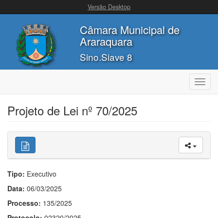
Versão Desktop
Câmara Municipal de
Araraquara
Sino.Siave 8
Toggl
navig
Projeto de Lei nº 70/2025
Tipo:
Executivo
Data:
06/03/2025
Processo:
135/2025
Protocolo:
02320/2025