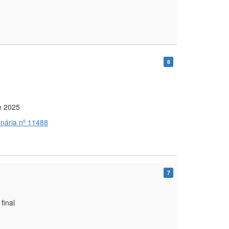
8
e 2025
inária nº 11488
7
final