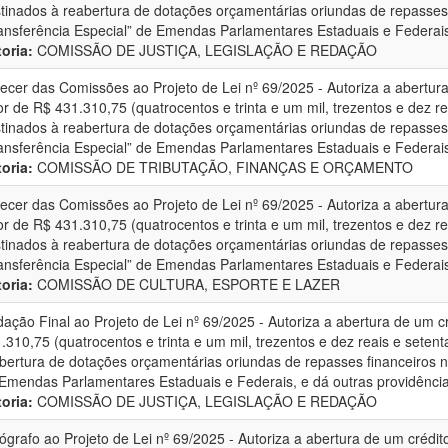
tinados à reabertura de dotações orçamentárias oriundas de repasses
ansferência Especial” de Emendas Parlamentares Estaduais e Federais,
oria:
COMISSÃO DE JUSTIÇA, LEGISLAÇÃO E REDAÇÃO
ecer das Comissões ao Projeto de Lei nº 69/2025 - Autoriza a abertura
or de R$ 431.310,75 (quatrocentos e trinta e um mil, trezentos e dez re
tinados à reabertura de dotações orçamentárias oriundas de repasses
ansferência Especial” de Emendas Parlamentares Estaduais e Federais,
oria:
COMISSÃO DE TRIBUTAÇÃO, FINANÇAS E ORÇAMENTO
ecer das Comissões ao Projeto de Lei nº 69/2025 - Autoriza a abertura
or de R$ 431.310,75 (quatrocentos e trinta e um mil, trezentos e dez re
tinados à reabertura de dotações orçamentárias oriundas de repasses
ansferência Especial” de Emendas Parlamentares Estaduais e Federais,
oria:
COMISSÃO DE CULTURA, ESPORTE E LAZER
ação Final ao Projeto de Lei nº 69/2025 - Autoriza a abertura de um cr
.310,75 (quatrocentos e trinta e um mil, trezentos e dez reais e setent
bertura de dotações orçamentárias oriundas de repasses financeiros n
Emendas Parlamentares Estaduais e Federais, e dá outras providência
oria:
COMISSÃO DE JUSTIÇA, LEGISLAÇÃO E REDAÇÃO
ógrafo ao Projeto de Lei nº 69/2025 - Autoriza a abertura de um crédito