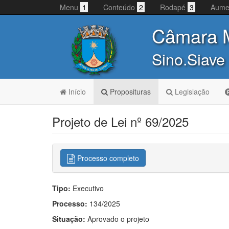
Menu
1
Conteúdo
2
Rodapé
3
Aume
Câmara M
Sino.Siave
Início
Proposituras
Legislação
Projeto de Lei nº 69/2025
Processo completo
Tipo:
Executivo
Processo:
134/2025
Situação:
Aprovado o projeto