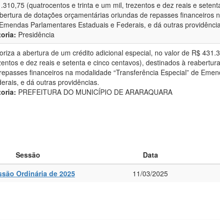
.310,75 (quatrocentos e trinta e um mil, trezentos e dez reais e setent
bertura de dotações orçamentárias oriundas de repasses financeiros n
Emendas Parlamentares Estaduais e Federais, e dá outras providência
oria:
Presidência
oriza a abertura de um crédito adicional especial, no valor de R$ 431.3
zentos e dez reais e setenta e cinco centavos), destinados à reabertu
repasses financeiros na modalidade “Transferência Especial” de Eme
erais, e dá outras providências.
oria:
PREFEITURA DO MUNICÍPIO DE ARARAQUARA
Sessão
Data
ssão Ordinária de 2025
11/03/2025