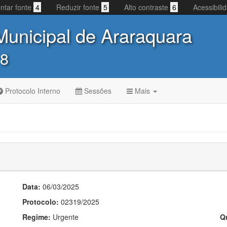
ntar fonte
4
Reduzir fonte
5
Alto contraste
6
Acessibil
unicipal de Araraquara
 8
Protocolo Interno
Sessões
Mais
Data:
06/03/2025
Protocolo:
02319/2025
Regime:
Urgente
Q