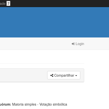
idade
7
Login
Compartilhar
uórum:
Maioria simples - Votação simbólica