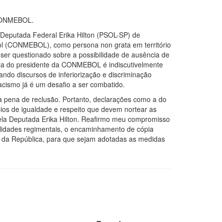
 CONMEBOL.
 Deputada Federal Erika Hilton (PSOL-SP) de
ol (CONMEBOL), como persona non grata em território
 ser questionado sobre a possibilidade de ausência de
fala do presidente da CONMEBOL é indiscutivelmente
ando discursos de inferiorização e discriminação
acismo já é um desafio a ser combatido.
o à pena de reclusão. Portanto, declarações como a do
pios de igualdade e respeito que devem nortear as
a pela Deputada Erika Hilton. Reafirmo meu compromisso
malidades regimentais, o encaminhamento de cópia
a da República, para que sejam adotadas as medidas