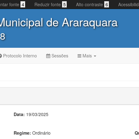
ntar fonte
4
Reduzir fonte
5
Alto contraste
6
Acessibil
unicipal de Araraquara
 8
Protocolo Interno
Sessões
Mais
Data:
19/03/2025
Regime:
Ordinário
Q