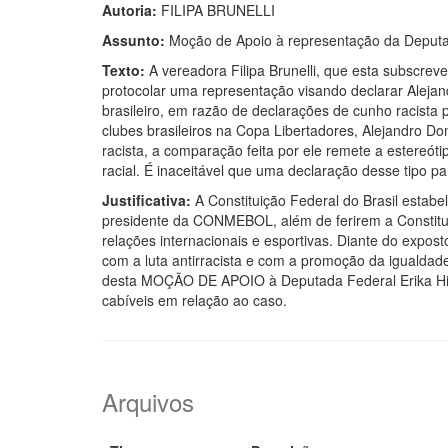
Autoria:
FILIPA BRUNELLI
Assunto:
Moção de Apoio à representação da Deputa
Texto:
A vereadora Filipa Brunelli, que esta subscre
protocolar uma representação visando declarar Alej
brasileiro, em razão de declarações de cunho racista 
clubes brasileiros na Copa Libertadores, Alejandro D
racista, a comparação feita por ele remete a estereót
racial. É inaceitável que uma declaração desse tipo p
Justificativa:
A Constituição Federal do Brasil estabel
presidente da CONMEBOL, além de ferirem a Constituiç
relações internacionais e esportivas. Diante do expos
com a luta antirracista e com a promoção da igualdad
desta MOÇÃO DE APOIO à Deputada Federal Erika Hilto
cabíveis em relação ao caso.
Arquivos