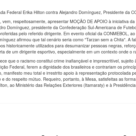
da Federal Erika Hilton contra Alejandro Domínguez, Presidente da
ve, vem, respeitosamente, apresentar MOÇÃO DE APOIO à iniciativa da
andro Domínguez, presidente da Confederação Sul-Americana de Futeb
proferidas pelo referido dirigente. Em evento oficial da CONMEBOL, ao
omínguez afirmou que tal cenário seria como "Tarzan sem a Chita". A 
ipos historicamente utilizados para desumanizar pessoas negras, reforç
arta de um dirigente esportivo, especialmente em um contexto onde o r
ece que o racismo constitui crime inafiançável e imprescritível, sujeit
ão Federal, ferem a dignidade dos brasileiros e contrariam os princí
to, manifesto meu total e irrestrito apoio à representação protocolad
e e do respeito mútuo. Requeiro, portanto, à Mesa, satisfeitas as for
n, ao Ministério das Relações Exteriores (Itamaraty) e à Presidênci