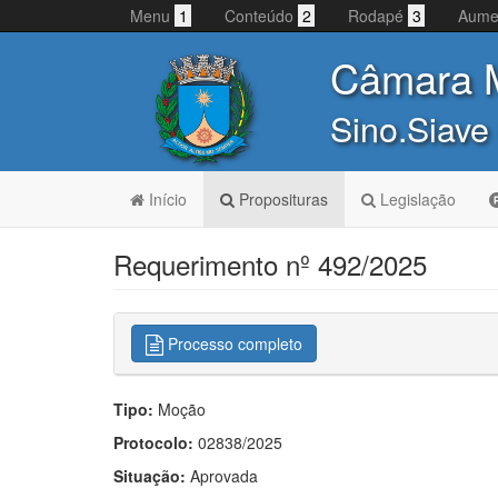
Menu
1
Conteúdo
2
Rodapé
3
Aume
Câmara M
Sino.Siave
Início
Proposituras
Legislação
Requerimento nº 492/2025
Processo completo
Tipo:
Moção
Protocolo:
02838/2025
Situação:
Aprovada