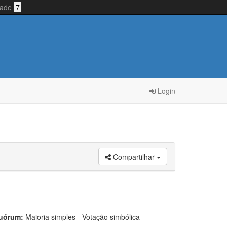
idade
7
Login
Compartilhar
uórum:
Maioria simples - Votação simbólica