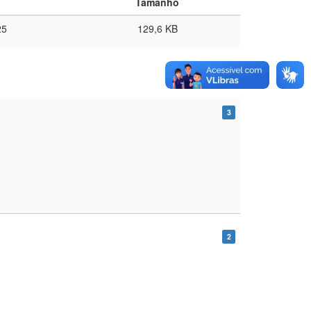
Tamanho
25
129,6 KB
3
2